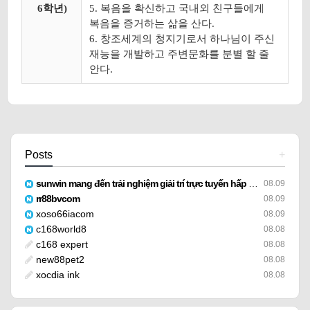
6학년)
5. 복음을 확신하고 국내외 친구들에게
복음을 증거하는 삶을 산다.
6. 창조세계의 청지기로서 하나님이 주신
재능을 개발하고 주변문화를 분별 할 줄
안다.
Posts
+
sunwin mang đến trải nghiệm giải trí trực tuyến hấp dẫn
08.09
rr88bvcom
08.09
xoso66iacom
08.09
c168world8
08.08
c168 expert
08.08
new88pet2
08.08
xocdia ink
08.08