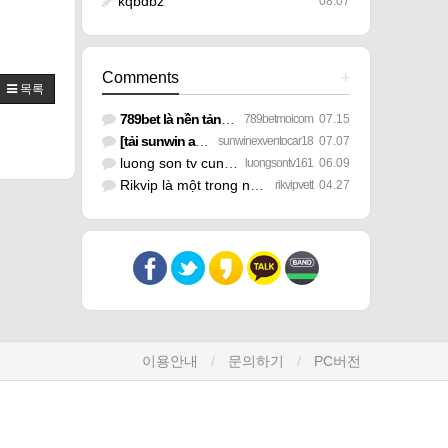
kqbdbz
08.07
Comments
+
목록
789bet là nền tảng giải trí trực tuyến mang đến nhiều lựa ch…
789betmoicom
07.15
[tải sunwin apk](https://exventocar.com/) mang đến trải nghi…
sunwinexventocar18
07.07
luong son tv cung cấp nền tảng xem bóng đá trực tuyến ổn địn…
luongsontv161
06.09
Rikvip là một trong những nền tảng giải trí trực tuyến được …
rikvipvett
04.27
이용안내
문의하기
PC버전