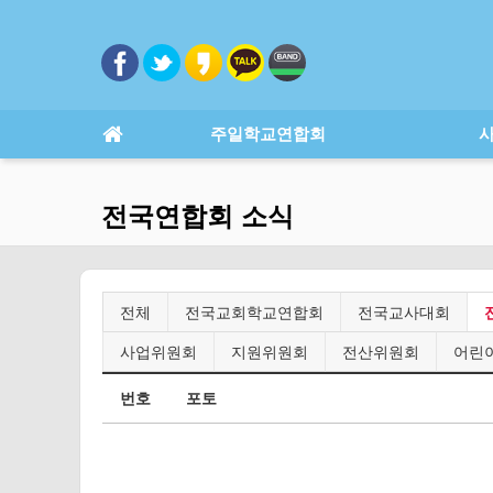
주일학교연합회
전국연합회 소식
전체
전국교회학교연합회
전국교사대회
사업위원회
지원위원회
전산위원회
어린
번호
포토