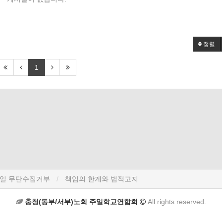
정렬
1
일 무단수집거부
책임의 한계와 법적고지
충청(동부/서부)노회 주일학교연합회
All rights reserved.