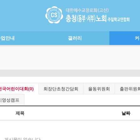
사업안내
갤러리
커
전국어린이대회(0)
회장단초청간담회
율동위원회
출판위원
이영성캠프
제목
날짜
게시물이 없습니다.