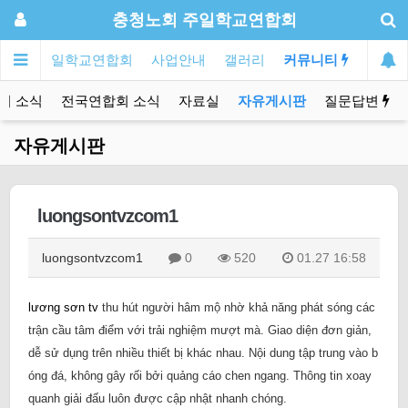
충청노회 주일학교연합회
주일학교연합회
사업안내
갤러리
커뮤니티
회 소식
전국연합회 소식
자료실
자유게시판
질문답변
자유게시판
luongsontvzcom1
luongsontvzcom1
0
520
01.27 16:58
lương sơn tv
thu hút người hâm mộ nhờ khả năng phát sóng các
trận cầu tâm điểm với trải nghiệm mượt mà. Giao diện đơn giản,
dễ sử dụng trên nhiều thiết bị khác nhau. Nội dung tập trung vào b
óng đá, không gây rối bởi quảng cáo chen ngang. Thông tin xoay
quanh giải đấu luôn được cập nhật nhanh chóng.