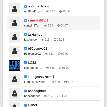
uu88bet1com
uu88bet1com
362
05.18
sunwin97art
sunwin97art
503
03.07
taixiumoe
taixiumoe
511
02.13
b52comvc02
b52comvc02
523
02.07
LC88
lc88appcom1
545
01.28
luongsontvzcom1
luongsontvzcom1
530
01.27
bancagbnet
bancagbnet
517
01.24
Hdbet