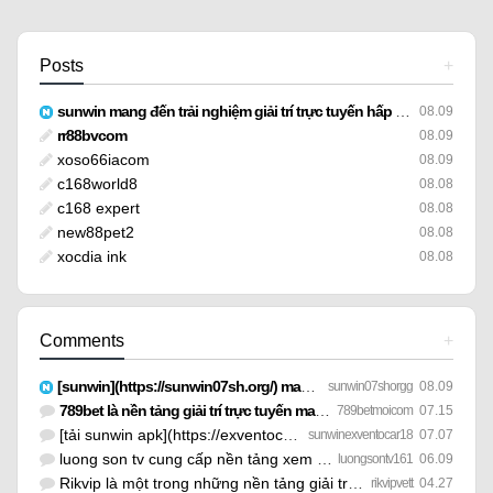
Posts
+
sunwin mang đến trải nghiệm giải trí trực tuyến hấp dẫn
08.09
rr88bvcom
08.09
xoso66iacom
08.09
c168world8
08.08
c168 expert
08.08
new88pet2
08.08
xocdia ink
08.08
Comments
+
[sunwin](https://sunwin07sh.org/) mang đến trải nghiệm giải …
sunwin07shorgg
08.09
789bet là nền tảng giải trí trực tuyến mang đến nhiều lựa ch…
789betmoicom
07.15
[tải sunwin apk](https://exventocar.com/) mang đến trải nghi…
sunwinexventocar18
07.07
luong son tv cung cấp nền tảng xem bóng đá trực tuyến ổn địn…
luongsontv161
06.09
Rikvip là một trong những nền tảng giải trí trực tuyến được …
rikvipvett
04.27