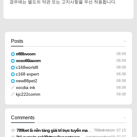
경우에는 별도의 약관 또는 고지사항을 우선 적용합니다.
Posts
+
rr88bvcom
08.09
xoso66iacom
08.09
c168world8
08.08
c168 expert
08.08
new88pet2
08.08
xocdia ink
08.08
kjc222comm
08.08
Comments
+
789bet là nền tảng giải trí trực tuyến mang đến nhiều lựa ch…
789betmoicom
07.15