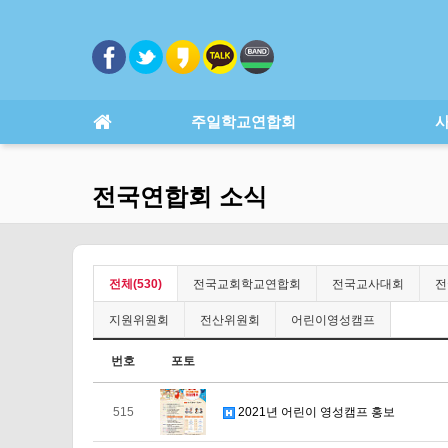
주일학교연합회
전국연합회 소식
전체(530)
전국교회학교연합회
전국교사대회
전
지원위원회
전산위원회
어린이영성캠프
번호
포토
515
2021년 어린이 영성캠프 홍보