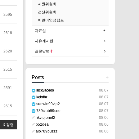
지원위원회
전산위원회
2595
어린이영성캠프
자료실
2618
자유게시판
질문답변
2620
2515
Posts
+
2591
luck8aceoo
08.07
kqbdbz
08.07
sunwin99vip2
08.07
2615
789club99ceo
08.07
rikvipjpnet2
08.06
b52deal
08.06
정렬
alo789buzzz
08.06