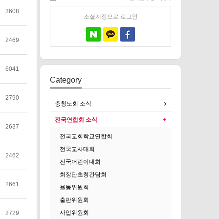
3608
소셜계정으로 로그인
2469
6041
Category
2790
충청노회 소식
전국연합회 소식
2637
전국교회학교연합회
전국교사대회
2462
전국어린이대회
회장단초청간담회
2661
율동위원회
출판위원회
사업위원회
2729