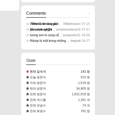
Comments
+
789bet là nền tảng giải trí trực tuyến mang đến nhiều lựa ch…
789betmoicom
07.15
[tải sunwin apk](https://exventocar.com/) mang đến trải nghi…
sunwinexventocar18
07.07
luong son tv cung cấp nền tảng xem bóng đá trực tuyến ổn địn…
luongsontv161
06.09
Rikvip là một trong những nền tảng giải trí trực tuyến được …
rikvipvett
04.27
State
현재 접속자
142 명
오늘 방문자
523 명
어제 방문자
1,519 명
최대 방문자
34,905 명
전체 방문자
1,631,918 명
전체 게시물
1,301 개
전체 댓글수
74 개
전체 회원수
792 명