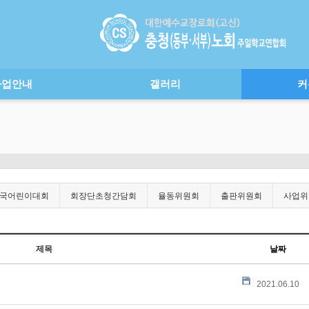
사업안내
갤러리
커
국어린이대회
회장단초청간담회
율동위원회
출판위원회
사업위
제목
날짜
2021.06.10