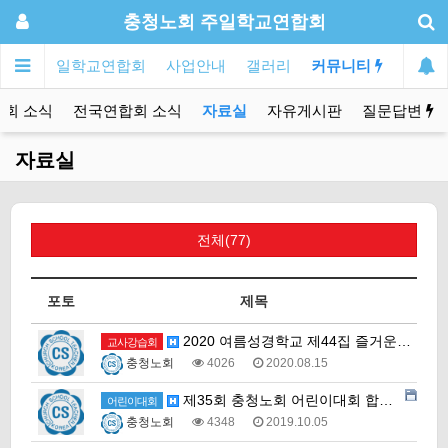
충청노회 주일학교연합회
주일학교연합회
사업안내
갤러리
커뮤니티
회 소식
전국연합회 소식
자료실
자유게시판
질문답변
자료실
전체(77)
포토
제목
2020 여름성경학교 제44집 즐거운노래 악보 PPT
교사강습회
충청노회
4026
2020.08.15
제35회 충청노회 어린이대회 합창 지정곡 참기쁨의노래 …
어린이대회
충청노회
4348
2019.10.05