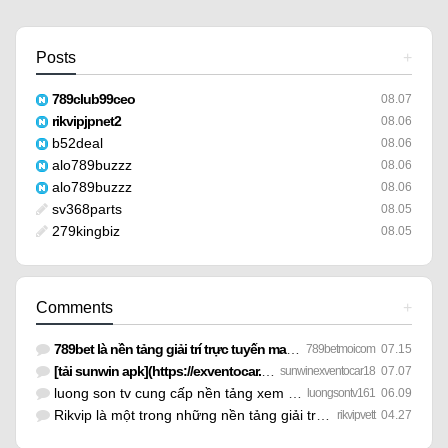
Posts
+
789club99ceo
08.07
rikvipjpnet2
08.06
b52deal
08.06
alo789buzzz
08.06
alo789buzzz
08.06
sv368parts
08.05
279kingbiz
08.05
Comments
+
789bet là nền tảng giải trí trực tuyến mang đến nhiều lựa ch…
789betmoicom
07.15
[tải sunwin apk](https://exventocar.com/) mang đến trải nghi…
sunwinexventocar18
07.07
luong son tv cung cấp nền tảng xem bóng đá trực tuyến ổn địn…
luongsontv161
06.09
Rikvip là một trong những nền tảng giải trí trực tuyến được …
rikvipvett
04.27