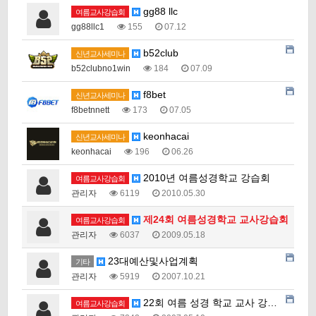
gg88 llc
여름교사강습회
gg88llc1
155
07.12
b52club
신년교사세미나
b52clubno1win
184
07.09
f8bet
신년교사세미나
f8betnnett
173
07.05
keonhacai
신년교사세미나
keonhacai
196
06.26
2010년 여름성경학교 강습회
여름교사강습회
관리자
6119
2010.05.30
제24회 여름성경학교 교사강습회
여름교사강습회
관리자
6037
2009.05.18
23대예산및사업계획
기타
관리자
5919
2007.10.21
22회 여름 성경 학교 교사 강습회
여름교사강습회