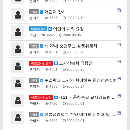
관리자
7242
2007.05.10
어린이 잔치
기타
관리자
6535
2007.04.19
어린이 대회 요강
어린이대회
곽진
5652
2006.09.05
제 22대 충청주교 실행위원회
기타
관리자
4551
2006.06.20
교사강습회 최종안
여름교사강습회
관리자
4881
2006.05.25
주일학교 교사와 함께하는 찬양간증집회
기타
관리자
4933
2006.05.24
제21대 충청주교 교사강습회 스폰서 확보 협조 요청
여름교사강습회
관리자
4720
2006.05.01
여름성경학교 찬양 비디오 테이프 및 찬양 노래집 무료 …
기타
관리자
4206
2006.05.01