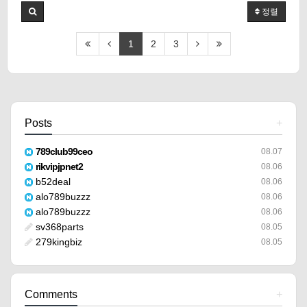
정렬
1
2
3
Posts
+
789club99ceo
08.07
rikvipjpnet2
08.06
b52deal
08.06
alo789buzzz
08.06
alo789buzzz
08.06
sv368parts
08.05
279kingbiz
08.05
Comments
+