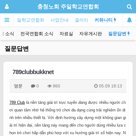
충청노회 주일학교연합회
주일학교연합회
사업안내
갤러리
커뮤니티
회 소식
전국연합회 소식
자료실
자유게시판
질문답변
질문답변
789clubbukknet
영문
0
860
05.09 18:13
789 Club
là nền tảng giải trí trực tuyến đang được nhiều người ch
ơi quan tâm nhờ hệ thống trò chơi đa dạng cùng trải nghiệm ổn đị
nh trên nhiều thiết bị. Với định hướng xây dựng một không gian gi
ải trí hiện đại, nền tảng này mang đến cho người dùng nhiều lựa c
họn trò chơi hấp dẫn phù hợp với xu hướng giải trí số hiện nay. N