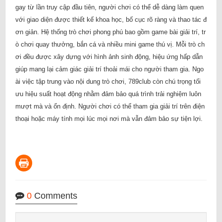
gay từ lần truy cập đầu tiên, người chơi có thể dễ dàng làm quen
với giao diện được thiết kế khoa học, bố cục rõ ràng và thao tác đ
ơn giản. Hệ thống trò chơi phong phú bao gồm game bài giải trí, tr
ò chơi quay thưởng, bắn cá và nhiều mini game thú vị. Mỗi trò ch
ơi đều được xây dựng với hình ảnh sinh động, hiệu ứng hấp dẫn
giúp mang lại cảm giác giải trí thoải mái cho người tham gia. Ngo
ài việc tập trung vào nội dung trò chơi, 789club còn chú trọng tối
ưu hiệu suất hoạt động nhằm đảm bảo quá trình trải nghiệm luôn
mượt mà và ổn định. Người chơi có thể tham gia giải trí trên điện
thoại hoặc máy tính mọi lúc mọi nơi mà vẫn đảm bảo sự tiện lợi.
0
Comments