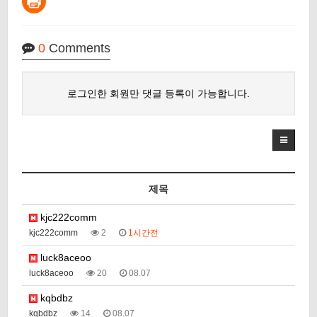
0
Comments
로그인한 회원만 댓글 등록이 가능합니다.
제목
kjc222comm
kjc222comm
2
1시간전
luck8aceoo
luck8aceoo
20
08.07
kqbdbz
kqbdbz
14
08.07