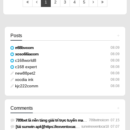
1
2
3
4
5
Posts
+
rr88bvcom
08.09
xoso66iacom
08.09
c168world8
08.08
c168 expert
08.08
new88pet2
08.08
xocdia ink
08.08
kjc222comm
08.08
Comments
+
789bet là nền tảng giải trí trực tuyến mang đến nhiều lựa ch…
789betmoicom
07.15
[tải sunwin apk](https://exventocar.com/) mang đến trải nghi…
sunwinexventocar18
07.07