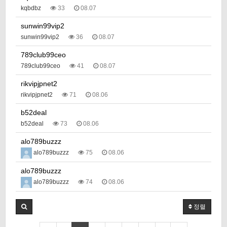
kqbdbz
33
08.07
sunwin99vip2
sunwin99vip2
36
08.07
789club99ceo
789club99ceo
41
08.07
rikvipjpnet2
rikvipjpnet2
71
08.06
b52deal
b52deal
73
08.06
alo789buzzz
alo789buzzz
75
08.06
alo789buzzz
alo789buzzz
74
08.06
정렬