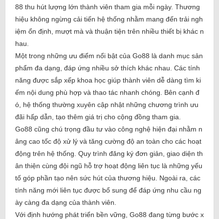
88 thu hút lượng lớn thành viên tham gia mỗi ngày. Thương
hiệu không ngừng cải tiến hệ thống nhằm mang đến trải ngh
iệm ổn định, mượt mà và thuận tiện trên nhiều thiết bị khác n
hau.
Một trong những ưu điểm nổi bật của Go88 là danh mục sản
phẩm đa dạng, đáp ứng nhiều sở thích khác nhau. Các tính
năng được sắp xếp khoa học giúp thành viên dễ dàng tìm ki
ếm nội dung phù hợp và thao tác nhanh chóng. Bên cạnh đ
ó, hệ thống thường xuyên cập nhật những chương trình ưu
đãi hấp dẫn, tạo thêm giá trị cho cộng đồng tham gia.
Go88 cũng chú trọng đầu tư vào công nghệ hiện đại nhằm n
âng cao tốc độ xử lý và tăng cường độ an toàn cho các hoạt
động trên hệ thống. Quy trình đăng ký đơn giản, giao diện th
ân thiện cùng đội ngũ hỗ trợ hoạt động liên tục là những yếu
tố góp phần tạo nên sức hút của thương hiệu. Ngoài ra, các
tính năng mới liên tục được bổ sung để đáp ứng nhu cầu ng
ày càng đa dạng của thành viên.
Với định hướng phát triển bền vững, Go88 đang từng bước x