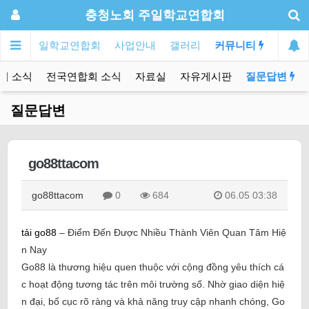
충청노회 주일학교연합회
주일학교연합회
사업안내
갤러리
커뮤니티
회 소식
전국연합회 소식
자료실
자유게시판
질문답변
질문답변
go88ttacom
go88ttacom
0
684
06.05 03:38
tải go88
– Điểm Đến Được Nhiều Thành Viên Quan Tâm Hiệ
n Nay
Go88 là thương hiệu quen thuộc với cộng đồng yêu thích cá
c hoạt động tương tác trên môi trường số. Nhờ giao diện hiệ
n đại, bố cục rõ ràng và khả năng truy cập nhanh chóng, Go