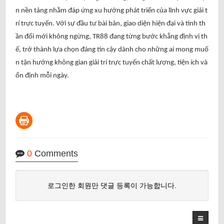
n nền tảng nhằm đáp ứng xu hướng phát triển của lĩnh vực giải t
rí trực tuyến. Với sự đầu tư bài bản, giao diện hiện đại và tinh th
ần đổi mới không ngừng, TR88 đang từng bước khẳng định vị th
ế, trở thành lựa chọn đáng tin cậy dành cho những ai mong muố
n tận hưởng không gian giải trí trực tuyến chất lượng, tiện ích và
ổn định mỗi ngày.
0
Comments
로그인한 회원만 댓글 등록이 가능합니다.