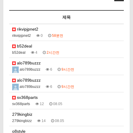
제목
rikvipjpnet2
rikvipjpnet2
0
58분전
b52deal
b52deal
4
2시간전
alo789buzzz
alo789buzzz
6
9시간전
alo789buzzz
alo789buzzz
6
9시간전
sv368parts
sv368parts
12
08.05
279kingbiz
279kingbizz
14
08.05
o8style