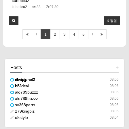
kubeticu2
kubeticu2
88
07.30
정렬
1
2
3
4
5
Posts
+
rikvipjpnet2
08.06
b52deal
08.06
alo789buzzz
08.06
alo789buzzz
08.06
sv368parts
08.05
279kingbiz
08.05
o8style
08.04