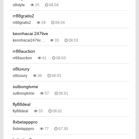
o8style
25
08.04
rr88gratis2
rr88gratis2
29
08.04
keonhacai 247live
keonhacai247liv…
33
08.03
rr88auction
rr88auction
41
08.03
o8luxury
o8luxury
36
08.03
sutbongtvme
sutbongtvme
57
08.01
fly88deal
fly88deal
55
08.01
8xbetapppro
8xbetapppro
77
07.30