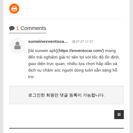
1
Comments
sunwinexventoca…
07.07 17:37
[tải sunwin apk](
https://exventocar.com/)
mang
đến trải nghiệm giải trí tiện lợi với tốc độ ổn định,
giao diện trực quan, nhiều lựa chọn hấp dẫn và
dịch vụ chăm sóc người dùng luôn sẵn sàng hỗ
trợ.
로그인한 회원만 댓글 등록이 가능합니다.