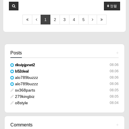
정렬
1
2
3
4
5
Posts
+
rikvipjpnet2
08.06
b52deal
08.06
alo789buzzz
08.06
alo789buzzz
08.06
sv368parts
08.05
279kingbiz
08.05
o8style
08.04
Comments
+