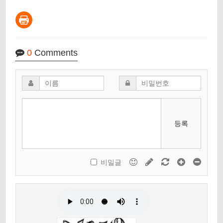
0
Comments
등록
비밀글