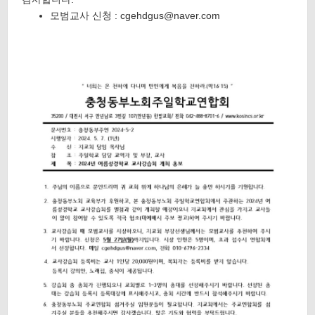
모범교사 신청 : cgehdgus@naver.com