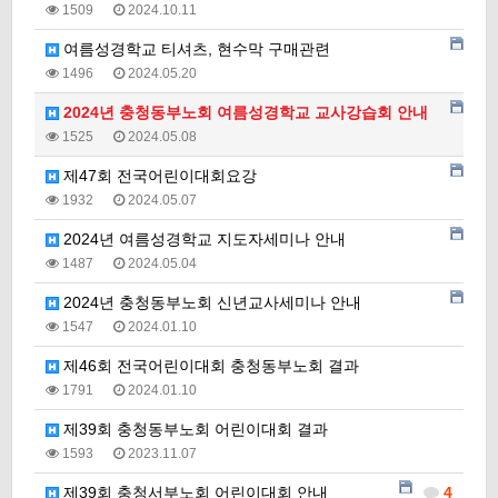
1509
2024.10.11
여름성경학교 티셔츠, 현수막 구매관련
1496
2024.05.20
2024년 충청동부노회 여름성경학교 교사강습회 안내
1525
2024.05.08
제47회 전국어린이대회요강
1932
2024.05.07
2024년 여름성경학교 지도자세미나 안내
1487
2024.05.04
2024년 충청동부노회 신년교사세미나 안내
1547
2024.01.10
제46회 전국어린이대회 충청동부노회 결과
1791
2024.01.10
제39회 충청동부노회 어린이대회 결과
1593
2023.11.07
제39회 충청서부노회 어린이대회 안내
4