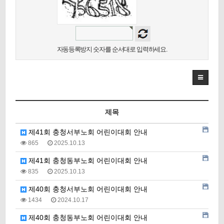
자동등록방지 숫자를 순서대로 입력하세요.
제목
제41회 충청서부노회 어린이대회 안내
865
2025.10.13
제41회 충청동부노회 어린이대회 안내
835
2025.10.13
제40회 충청서부노회 어린이대회 안내
1434
2024.10.17
제40회 충청동부노회 어린이대회 안내