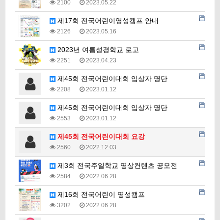
2100
2023.05.22
제17회 전국어린이영성캠프 안내
2126
2023.05.16
2023년 여름성경학교 로고
2251
2023.04.23
제45회 전국어린이대회 입상자 명단
2208
2023.01.12
제45회 전국어린이대회 입상자 명단
2553
2023.01.12
제45회 전국어린이대회 요강
2560
2022.12.03
제3회 전국주일학교 영상컨텐츠 공모전
2584
2022.06.28
제16회 전국어린이 영성캠프
3202
2022.06.28