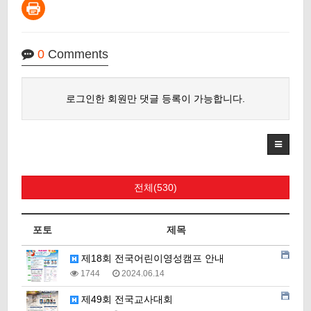
0
Comments
로그인한 회원만 댓글 등록이 가능합니다.
전체(530)
포토
제목
제18회 전국어린이영성캠프 안내
1744
2024.06.14
제49회 전국교사대회