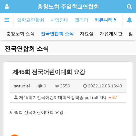
충청노회 주일학교연합회
주일학교연합회
사업안내
갤러리
커뮤니티
충청노회 소식
전국연합회 소식
자료실
자유게시판
질
전국연합회 소식
제45회 전국어린이대회 요강
swturtlei
0
2558
2022.12.03 16:40
제45회기전국어린이대회요강최종.pdf (58.4K)
+ 67
제45회 전국어린이대회 요강