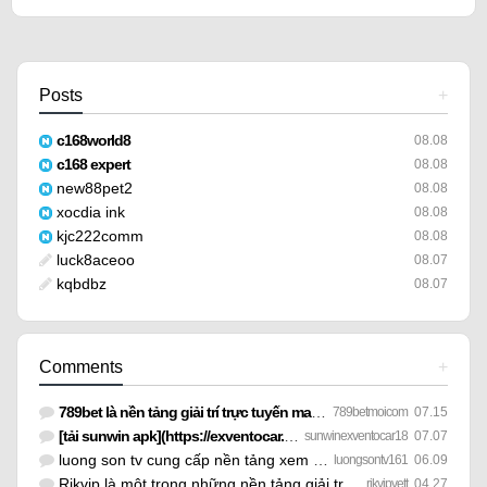
Posts
+
c168world8
08.08
c168 expert
08.08
new88pet2
08.08
xocdia ink
08.08
kjc222comm
08.08
luck8aceoo
08.07
kqbdbz
08.07
Comments
+
789bet là nền tảng giải trí trực tuyến mang đến nhiều lựa ch…
789betmoicom
07.15
[tải sunwin apk](https://exventocar.com/) mang đến trải nghi…
sunwinexventocar18
07.07
luong son tv cung cấp nền tảng xem bóng đá trực tuyến ổn địn…
luongsontv161
06.09
Rikvip là một trong những nền tảng giải trí trực tuyến được …
rikvipvett
04.27