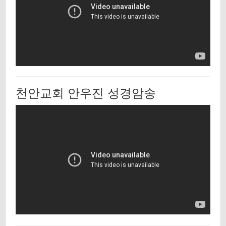
천안교회 안우진 성경암송