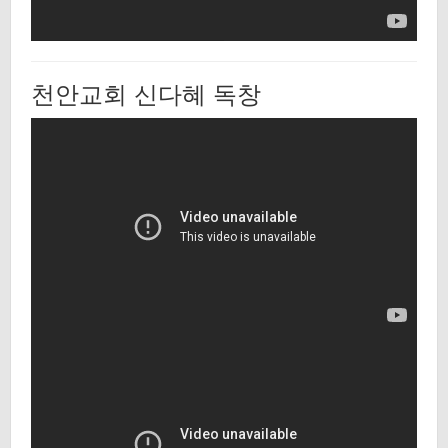
천안교회 신다혜 독창