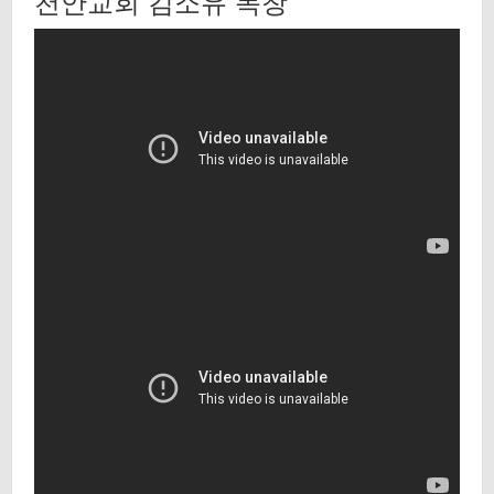
천안교회 김소유 독창