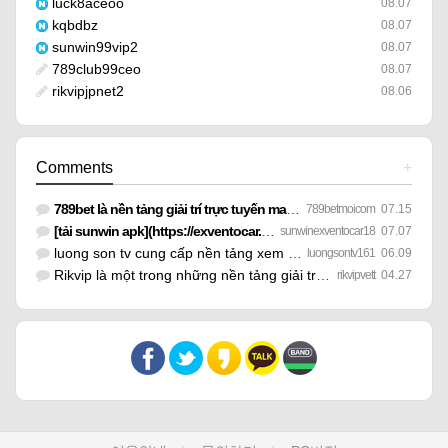
luck8aceoo
08.07
kqbdbz
08.07
sunwin99vip2
08.07
789club99ceo
08.07
rikvipjpnet2
08.06
Comments
+
789bet là nền tảng giải trí trực tuyến mang đến nhiều lựa ch…
789betmoicom
07.15
[tải sunwin apk](https://exventocar.com/) mang đến trải nghi…
sunwinexventocar18
07.07
luong son tv cung cấp nền tảng xem bóng đá trực tuyến ổn địn…
luongsontv161
06.09
Rikvip là một trong những nền tảng giải trí trực tuyến được …
rikvipvett
04.27