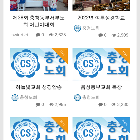
제38회 충청동부서부노
2022년 여름성경학교
회 어린이대회
충청노회
swturtlei
0
2,625
0
2,909
Hot
Hot
하늘빛교회 성경암송
음성동부교회 독창
충청노회
충청노회
0
2,955
0
3,230
Now
Hot