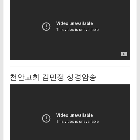
천안교회 김민정 성경암송