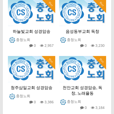
Hot
Hot
하늘빛교회 성경암송
음성동부교회 독창
충청노회
충청노회
0
2,957
0
3,230
Hot
Hot
청주삼일교회 성경암송
천안교회 성경암송, 독
창, 노래율동
충청노회
충청노회
0
3,386
0
3,184