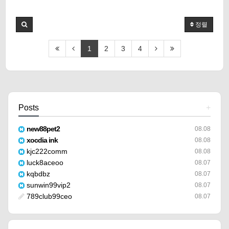
정렬
1
2
3
4
Posts
+
new88pet2
08.08
xocdia ink
08.08
kjc222comm
08.08
luck8aceoo
08.07
kqbdbz
08.07
sunwin99vip2
08.07
789club99ceo
08.07