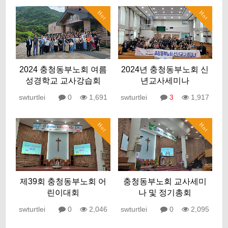
Hot
Hot
2024 충청동부노회 여름
2024년 충청동부노회 신
성경학교 교사강습회
년교사세미나
swturtlei
0
1,691
swturtlei
3
1,917
Hot
Hot
제39회 충청동부노회 어
충청동부노회 교사세미
린이대회
나 및 정기총회
swturtlei
0
2,046
swturtlei
0
2,095