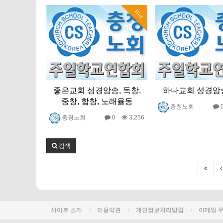
Hot
좋은교회 성경암송, 독창,
하나교회 성경암송
중창, 합창, 노래율동
충청노회
충청노회
0
3,236
검색
사이트 소개
이용약관
개인정보처리방침
이메일 