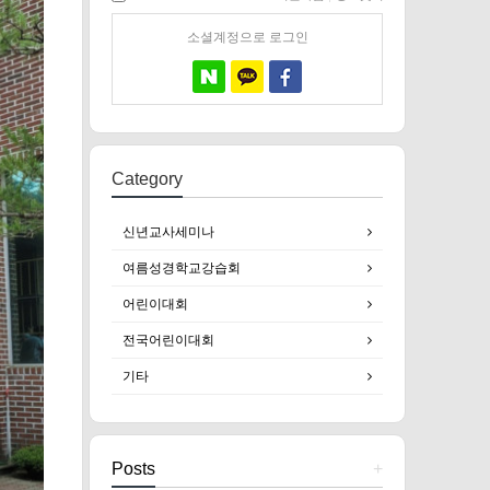
소셜계정으로 로그인
Category
신년교사세미나
여름성경학교강습회
어린이대회
전국어린이대회
기타
Posts
+