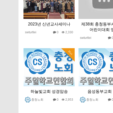
2023년 신년교사세미나
제38회 충청동부
어린이대회 
swturtlei
0
2,330
swturtlei
Hot
하늘빛교회 성경암송
음성동부교회
충청노회
0
2,953
충청노회