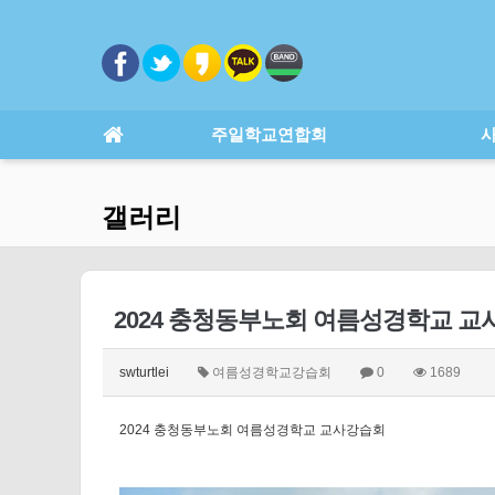
주일학교연합회
갤러리
2024 충청동부노회 여름성경학교 
swturtlei
여름성경학교강습회
0
1689
2024 충청동부노회 여름성경학교 교사강습회