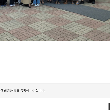
한 회원만 댓글 등록이 가능합니다.