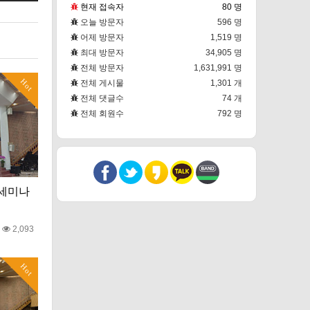
현재 접속자
80 명
오늘 방문자
596 명
어제 방문자
1,519 명
최대 방문자
34,905 명
전체 방문자
1,631,991 명
Hot
전체 게시물
1,301 개
전체 댓글수
74 개
전체 회원수
792 명
세미나
0
2,093
Hot