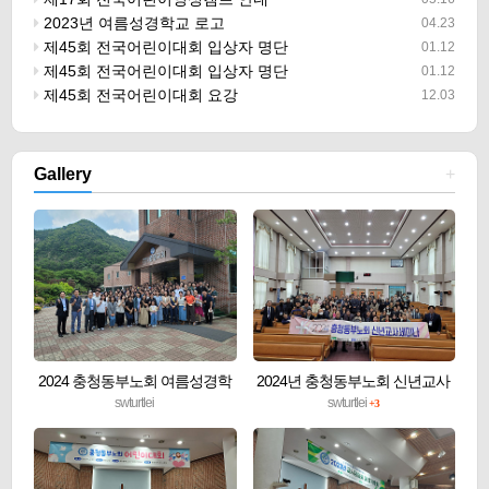
2023년 여름성경학교 로고
04.23
제45회 전국어린이대회 입상자 명단
01.12
제45회 전국어린이대회 입상자 명단
01.12
제45회 전국어린이대회 요강
12.03
Gallery
+
2024 충청동부노회 여름성경학
2024년 충청동부노회 신년교사
교 교사강습회
세미나
swturtlei
swturtlei
+3